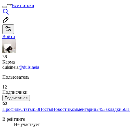
Все потоки
Войти
38
Карма
dulsineia
@dulsineia
Пользователь
12
Подписчики
Подписаться
Профиль
Статьи
53
Посты
Новости
Комментарии
245
Закладки
56
П
В рейтинге
Не участвует