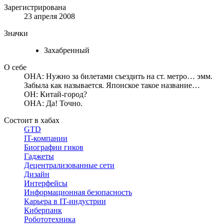
Зарегистрирована
23 апреля 2008
Значки
Захабренный
О себе
ОНА: Нужно за билетами съездить на ст. метро… эмм.
Забыла как называется. Японское такое название…
ОН: Китай-город?
ОНА: Да! Точно.
Состоит в хабах
GTD
IT-компании
Биографии гиков
Гаджеты
Децентрализованные сети
Дизайн
Интерфейсы
Информационная безопасность
Карьера в IT-индустрии
Киберпанк
Робототехника